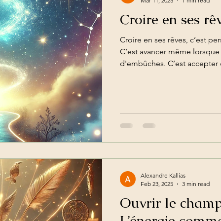
Mar 11, 2025
1 min read
Croire en ses rê
Croire en ses rêves, c’est per
C’est avancer même lorsque
d'embûches. C’est accepter d
Alexandre Kallias
Feb 23, 2025
3 min read
Ouvrir le champ 
L’énergie comme