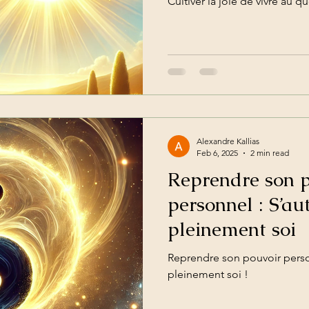
Cultiver la joie de vivre au q
Alexandre Kallias
Feb 6, 2025
2 min read
Reprendre son 
personnel : S’aut
pleinement soi
Reprendre son pouvoir person
pleinement soi !