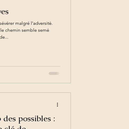
ves
sévérer malgré l’adversité.
 le chemin semble semé
e...
des possibles :
 clé de