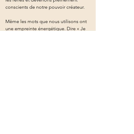
conscients de notre pouvoir créateur.
Même les mots que nous utilisons ont 
une empreinte énergétique. Dire « Je 
t’aime » à quelqu’un ne transmet pas 
seulement une idée, mais une véritable 
vibration ressentie par l’autre. Nos 
paroles façonnent aussi notre champ, 
influençant ainsi notre propre réalité.
En choisissant consciemment d’ouvrir 
notre champ des possibles, nous nous 
offrons la liberté d’explorer, d’évoluer 
et d’accéder à une vie plus 
épanouissante.
Alors, 
prêt(e) à élargir votre champ et à 
attirer une réalité plus alignée avec 
votre essence ?